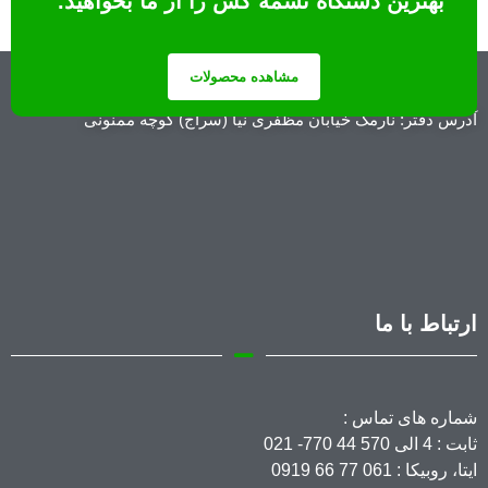
بهترین دستگاه تسمه کش را از ما بخواهید.
مجموعه تهران صنعت
مشاهده محصولات
آدرس دفتر: نارمک خیابان مظفری نیا (سراج) کوچه ممنونی
ارتباط با ما
شماره های تماس :
ثابت : 4 الی 570 44 770- 021
ایتا، روبیکا : 061 77 66 0919