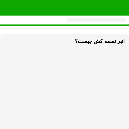
خرید انواع دستگاه تسمه کش​
انبر تسمه کش چیست؟